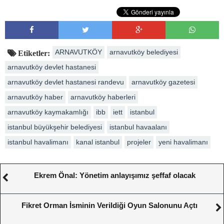
ARNAVUTKÖY
arnavutköy belediyesi
Etiketler:
arnavutköy devlet hastanesi
arnavutköy devlet hastanesi randevu
arnavutköy gazetesi
arnavutköy haber
arnavutköy haberleri
arnavutköy kaymakamlığı
ibb
iett
istanbul
istanbul büyükşehir belediyesi
istanbul havaalanı
istanbul havalimanı
kanal istanbul
projeler
yeni havalimanı
Ekrem Önal: Yönetim anlayışımız şeffaf olacak
Fikret Orman İsminin Verildiği Oyun Salonunu Açtı