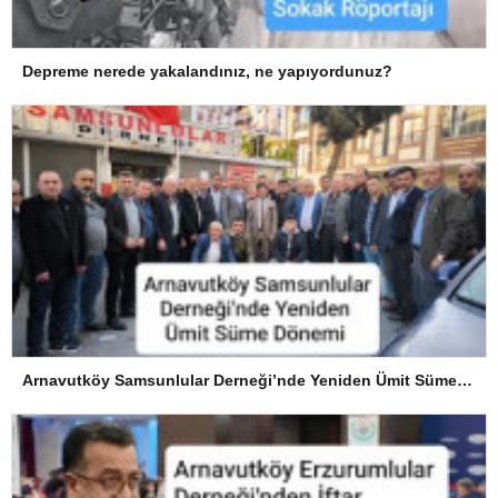
Depreme nerede yakalandınız, ne yapıyordunuz?
Arnavutköy Samsunlular Derneği’nde Yeniden Ümit Süme Dönemi