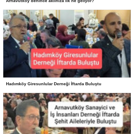
Arnavutköy denince aklınıza ilk ne geliyor?
Hadımköy Giresunlular Derneği İftarda Buluştu