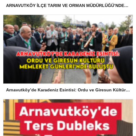
ARNAVUTKÖY İLÇE TARIM VE ORMAN MÜDÜRLÜĞÜ’NDEN İLANEN TEBLİGAT
Arnavutköy’de Karadeniz Esintisi: Ordu ve Giresun Kültürü Memleket Günleri’nde Buluştu