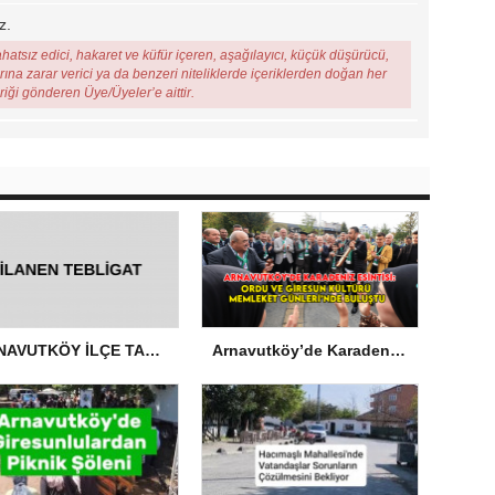
z.
ahatsız edici, hakaret ve küfür içeren, aşağılayıcı, küçük düşürücü,
arına zarar verici ya da benzeri niteliklerde içeriklerden doğan her
eriği gönderen Üye/Üyeler’e aittir.
ARNAVUTKÖY İLÇE TARIM VE ORMAN MÜDÜRLÜĞÜ’NDEN İLANEN TEBLİGAT
Arnavutköy’de Karadeniz Esintisi: Ordu ve Giresun Kültürü Memleket Günleri’nde Buluştu