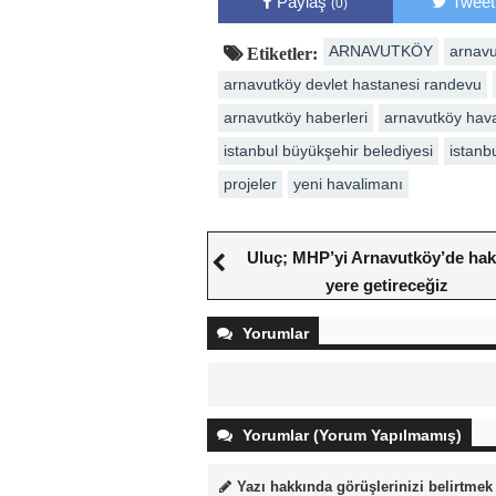
Paylaş
Tweet
(0)
ARNAVUTKÖY
arnavu
Etiketler:
arnavutköy devlet hastanesi randevu
arnavutköy haberleri
arnavutköy hav
istanbul büyükşehir belediyesi
istanb
projeler
yeni havalimanı
Uluç; MHP’yi Arnavutköy’de hak 
yere getireceğiz
Yorumlar
Yorumlar (Yorum Yapılmamış)
Yazı hakkında görüşlerinizi belirtmek