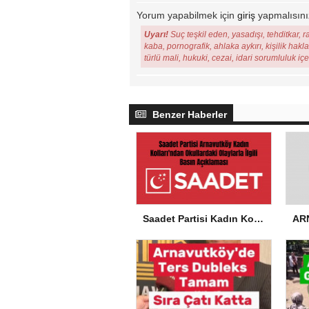
Yorum yapabilmek için
giriş
yapmalısını
Uyarı!
Suç teşkil eden, yasadışı, tehditkar, r
kaba, pornografik, ahlaka aykırı, kişilik hakl
türlü mali, hukuki, cezai, idari sorumluluk iç
Benzer Haberler
Saadet Partisi Kadın Kolları’ndan Okullardaki Olaylarla İlgili Basın Açıklaması