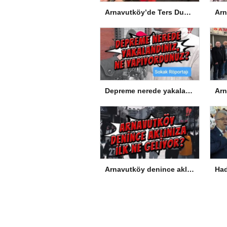
Arnavutköy’de Ters Dubleks Tamam, Sıra Çatı Katta
Depreme nerede yakalandınız, ne yapıyordunuz?
Arnavutköy denince aklınıza ilk ne geliyor?