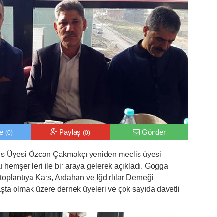
le
Paylaş
Gönder
(0)
(0)
lis Üyesi Özcan Çakmakçı yeniden meclis üyesi
 hemşerileri ile bir araya gelerek açıkladı. Gogga
oplantıya Kars, Ardahan ve Iğdırlılar Derneği
ta olmak üzere dernek üyeleri ve çok sayıda davetli