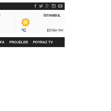
İSTANBUL
P
°C
Diğer İller
YFA
PROJELER
POYRAZ TV