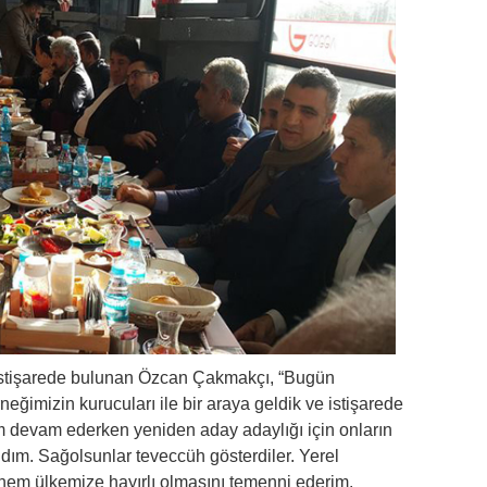
e istişarede bulunan Özcan Çakmakçı, “Bugün
neğimizin kurucuları ile bir araya geldik ve istişarede
m devam ederken yeniden aday adaylığı için onların
 aldım. Sağolsunlar teveccüh gösterdiler. Yerel
em ülkemize hayırlı olmasını temenni ederim.