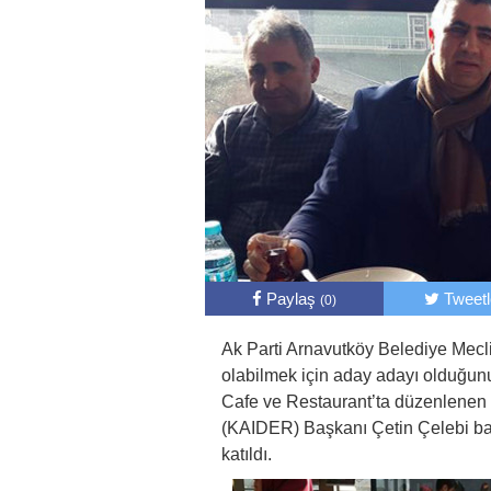
Paylaş
Tweet
(0)
Ak Parti Arnavutköy Belediye Mec
olabilmek için aday adayı olduğunu
Cafe ve Restaurant’ta düzenlenen t
(KAIDER) Başkanı Çetin Çelebi baş
katıldı.