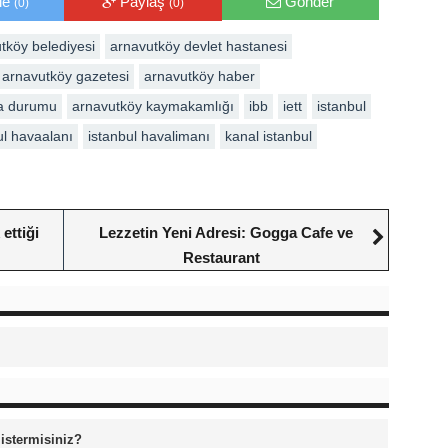
le
Paylaş
Gönder
(0)
(0)
tköy belediyesi
arnavutköy devlet hastanesi
arnavutköy gazetesi
arnavutköy haber
a durumu
arnavutköy kaymakamlığı
ibb
iett
istanbul
ul havaalanı
istanbul havalimanı
kanal istanbul
ettiği
Lezzetin Yeni Adresi: Gogga Cafe ve
Restaurant
 istermisiniz?