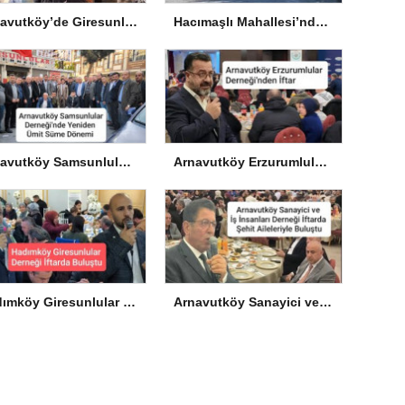
Arnavutköy’de Giresunlulardan Piknik Şöleni
Hacımaşlı Mahallesi’nde Vatandaşlar Sorunların Çözülmesini Bekliyor
Arnavutköy Samsunlular Derneği’nde Yeniden Ümit Süme Dönemi
Arnavutköy Erzurumlular Derneği’nden İftar
Hadımköy Giresunlular Derneği İftarda Buluştu
Arnavutköy Sanayici ve İş İnsanları Derneği İftarda Şehit Aileleriyle Buluştu