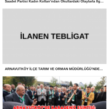
Saadet Partisi Kadın Kolları’ndan Okullardaki Olaylarla İlgili Basın Açıklaması
ARNAVUTKÖY İLÇE TARIM VE ORMAN MÜDÜRLÜĞÜ’NDEN İLANEN TEBLİGAT