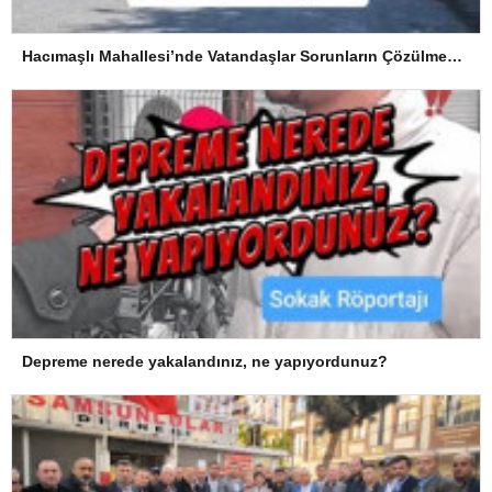
Hacımaşlı Mahallesi’nde Vatandaşlar Sorunların Çözülmesini Bekliyor
Depreme nerede yakalandınız, ne yapıyordunuz?