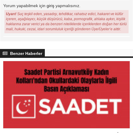
Yorum yapabilmek için
giriş
yapmalısınız.
Uyarı!
Suç teşkil eden, yasadışı, tehditkar, rahatsız edici, hakaret ve küfür
içeren, aşağılayıcı, küçük düşürücü, kaba, pornografik, ahlaka aykırı, kişilik
haklarına zarar verici ya da benzeri niteliklerde içeriklerden doğan her türlü
mali, hukuki, cezai, idari sorumluluk içeriği gönderen Üye/Üyeler’e aittir.
Benzer Haberler