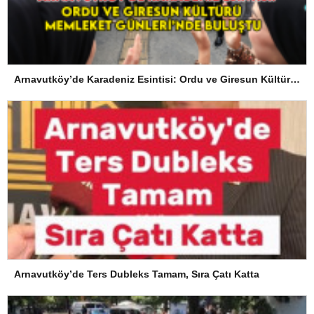
Arnavutköy’de Karadeniz Esintisi: Ordu ve Giresun Kültürü Memleket Günleri’nde Buluştu
Arnavutköy’de Ters Dubleks Tamam, Sıra Çatı Katta