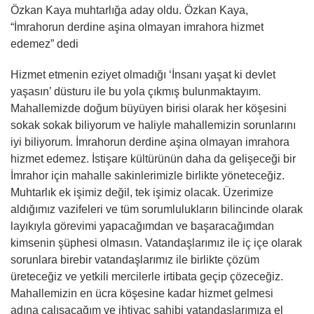
Özkan Kaya muhtarlığa aday oldu. Özkan Kaya,
“İmrahorun derdine aşina olmayan imrahora hizmet
edemez” dedi
Hizmet etmenin eziyet olmadığı ‘İnsanı yaşat ki devlet
yaşasın’ düsturu ile bu yola çıkmış bulunmaktayım.
Mahallemizde doğum büyüyen birisi olarak her köşesini
sokak sokak biliyorum ve haliyle mahallemizin sorunlarını
iyi biliyorum. İmrahorun derdine aşina olmayan imrahora
hizmet edemez. İstişare kültürünün daha da gelişeceği bir
İmrahor için mahalle sakinlerimizle birlikte yöneteceğiz.
Muhtarlık ek işimiz değil, tek işimiz olacak. Üzerimize
aldığımız vazifeleri ve tüm sorumlulukların bilincinde olarak
layıkıyla görevimi yapacağımdan ve başaracağımdan
kimsenin şüphesi olmasın. Vatandaşlarımız ile iç içe olarak
sorunlara birebir vatandaşlarımız ile birlikte çözüm
üreteceğiz ve yetkili mercilerle irtibata geçip çözeceğiz.
Mahallemizin en ücra köşesine kadar hizmet gelmesi
adına çalışacağım ve ihtiyaç sahibi vatandaşlarımıza el